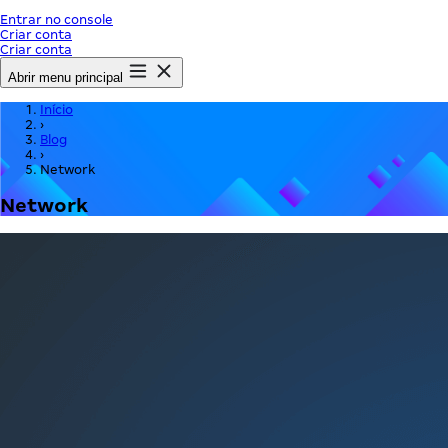
Entrar no console
Criar conta
Criar conta
Abrir menu principal
Início
›
Blog
›
Network
Network