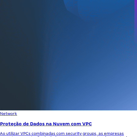
Network
Proteção de Dados na Nuvem com VPC
Ao utilizar VPCs combinadas com security groups, as empresas