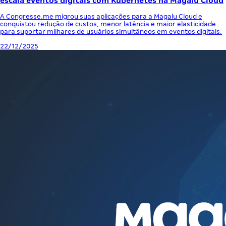
escala eventos digitais com Kubernetes na Magalu Cloud
A Congresse.me migrou suas aplicações para a Magalu Cloud e
conquistou redução de custos, menor latência e maior elasticidade
para suportar milhares de usuários simultâneos em eventos digitais.
22/12/2025