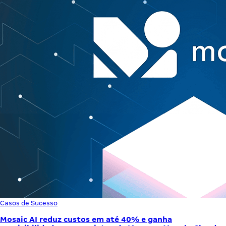
Casos de Sucesso
Mosaic AI reduz custos em até 40% e ganha