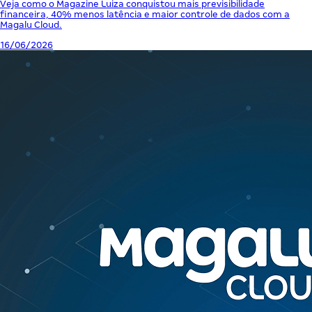
Veja como o Magazine Luiza conquistou mais previsibilidade
financeira, 40% menos latência e maior controle de dados com a
Magalu Cloud.
16/06/2026