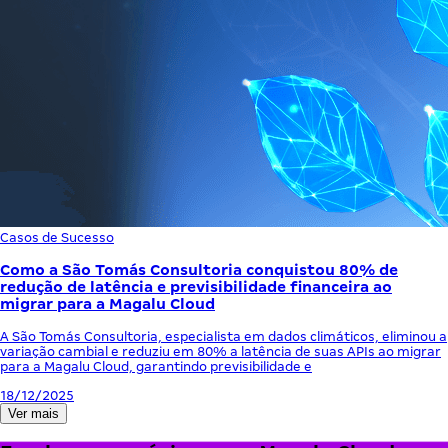
Casos de Sucesso
Como a São Tomás Consultoria conquistou 80% de
redução de latência e previsibilidade financeira ao
migrar para a Magalu Cloud
A São Tomás Consultoria, especialista em dados climáticos, eliminou a
variação cambial e reduziu em 80% a latência de suas APIs ao migrar
para a Magalu Cloud, garantindo previsibilidade e
18/12/2025
Ver mais