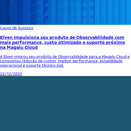
Casos de Sucesso
Elven impulsiona seu produto de Observabilidade com
mais performance, custo otimizado e suporte próximo
na Magalu Cloud
A Elven migrou seu produto de Observabilidade para a Magalu Cloud e
conquistou redução de custos, melhor performance, estabilidade
operacional e suporte técnico ágil.
22/12/2025