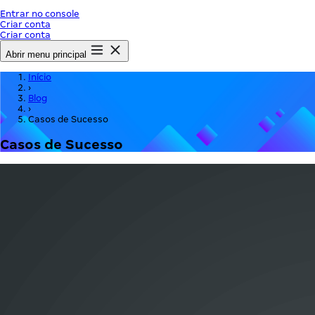
Entrar no console
Criar conta
Criar conta
Abrir menu principal
Início
›
Blog
›
Casos de Sucesso
Casos de Sucesso