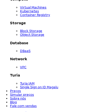
Virtual Machines
Kubernetes
Container Registry
Storage
Block Storage
Object Storage
Database
DBaaS
Network
VPC
Turia
Turia IAM
Single Sign on ID Magalu
Preços
Simular preços
Sobre nós
Blog
Fale com vendas