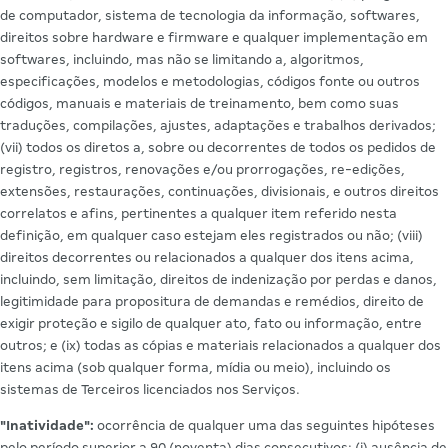
de computador, sistema de tecnologia da informação, softwares,
direitos sobre hardware e firmware e qualquer implementação em
softwares, incluindo, mas não se limitando a, algoritmos,
especificações, modelos e metodologias, códigos fonte ou outros
códigos, manuais e materiais de treinamento, bem como suas
traduções, compilações, ajustes, adaptações e trabalhos derivados;
(vii) todos os diretos a, sobre ou decorrentes de todos os pedidos de
registro, registros, renovações e/ou prorrogações, re-edições,
extensões, restaurações, continuações, divisionais, e outros direitos
correlatos e afins, pertinentes a qualquer item referido nesta
definição, em qualquer caso estejam eles registrados ou não; (viii)
direitos decorrentes ou relacionados a qualquer dos itens acima,
incluindo, sem limitação, direitos de indenização por perdas e danos,
legitimidade para propositura de demandas e remédios, direito de
exigir proteção e sigilo de qualquer ato, fato ou informação, entre
outros; e (ix) todas as cópias e materiais relacionados a qualquer dos
itens acima (sob qualquer forma, mídia ou meio), incluindo os
sistemas de Terceiros licenciados nos Serviços.
"Inatividade":
ocorrência de qualquer uma das seguintes hipóteses
pelo período superior a 90 (noventa) dias consecutivos: (i) ausência de