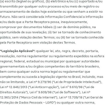
(a) escrito (legível ou gráfico), (b) eletrônico e/ou (c) suportado e/ou
transmitido por qualquer outro processo e/ou meio de registro ou
armazenamento de dados hoje existente ou que venham a existir no
futuro. Não será considerada Informação Confidencial a informação
e/ou dado que a Parte Receptora possa, inequivocamente,
comprovar por documentos hábeis (i) ser de domínio público, na
oportunidade de sua revelação; (ii) ter se tornado de conhecimento
público, sem violação destes Termos; ou (iii) ter se tornado conhecida
pela Parte Receptora sem violação destes Termos.
"Legislação Aplicável":
qualquer lei, ato, regra, decreto, portaria,
resolução, norma regulamentar ou regulamento expedidos na esfera
regional, federal, estadual ou municipal por quaisquer autoridades
governamentais e/ou órgãos competentes do território brasileiro,
bem como qualquer outra norma legal ou regulamentar que
complemente ou suceda a legislação vigente no Brasil, incluindo, mas
não se limitando, a Lei nº 9.279/96 ("Lei de Propriedade Intelectual"),
Lei nº 12.846/2013 ("Lei Anticorrupção"), Lei n° 9.610/98 ("Lei de
Direitos Autorais"), Lei n° 9.609/98 ("Lei de Software"), Lei nº
12.965/2014 ("Marco Civil da Internet"), Lei nº 13.709/18 ("Lei Geral de
Proteção de Dados Pessoais - LGPD") ou qualquer outra norma,