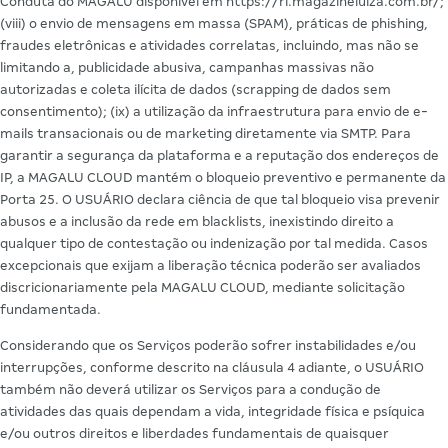
Conduta do MAGALU disponível em https://ri.magazineluiza.com.br/;
(viii) o envio de mensagens em massa (SPAM), práticas de phishing,
fraudes eletrônicas e atividades correlatas, incluindo, mas não se
limitando a, publicidade abusiva, campanhas massivas não
autorizadas e coleta ilícita de dados (scrapping de dados sem
consentimento); (ix) a utilização da infraestrutura para envio de e-
mails transacionais ou de marketing diretamente via SMTP. Para
garantir a segurança da plataforma e a reputação dos endereços de
IP, a MAGALU CLOUD mantém o bloqueio preventivo e permanente da
Porta 25. O USUÁRIO declara ciência de que tal bloqueio visa prevenir
abusos e a inclusão da rede em blacklists, inexistindo direito a
qualquer tipo de contestação ou indenização por tal medida. Casos
excepcionais que exijam a liberação técnica poderão ser avaliados
discricionariamente pela MAGALU CLOUD, mediante solicitação
fundamentada.
Considerando que os Serviços poderão sofrer instabilidades e/ou
interrupções, conforme descrito na cláusula 4 adiante, o USUÁRIO
também não deverá utilizar os Serviços para a condução de
atividades das quais dependam a vida, integridade física e psíquica
e/ou outros direitos e liberdades fundamentais de quaisquer