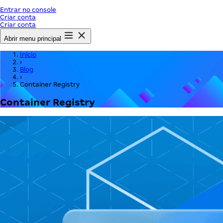
Entrar no console
Criar conta
Criar conta
Abrir menu principal
Início
›
Blog
›
Container Registry
Container Registry