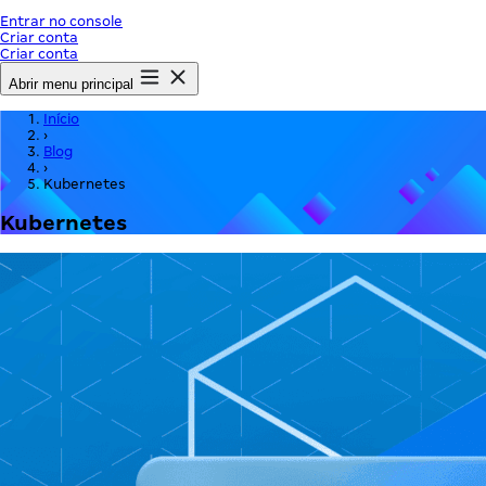
Entrar no console
Criar conta
Criar conta
Abrir menu principal
Início
›
Blog
›
Kubernetes
Kubernetes