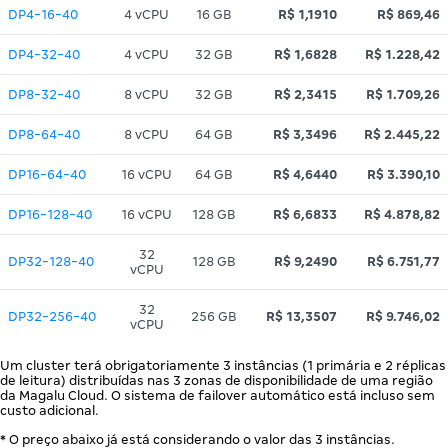
DP4-16-40
4 vCPU
16 GB
R$ 1,1910
R$ 869,46
DP4-32-40
4 vCPU
32 GB
R$ 1,6828
R$ 1.228,42
DP8-32-40
8 vCPU
32 GB
R$ 2,3415
R$ 1.709,26
DP8-64-40
8 vCPU
64 GB
R$ 3,3496
R$ 2.445,22
DP16-64-40
16 vCPU
64 GB
R$ 4,6440
R$ 3.390,10
DP16-128-40
16 vCPU
128 GB
R$ 6,6833
R$ 4.878,82
32
DP32-128-40
128 GB
R$ 9,2490
R$ 6.751,77
vCPU
32
DP32-256-40
256 GB
R$ 13,3507
R$ 9.746,02
vCPU
Um cluster terá obrigatoriamente 3 instâncias (1 primária e 2 réplicas
de leitura) distribuídas nas 3 zonas de disponibilidade de uma região
da Magalu Cloud. O sistema de failover automático está incluso sem
custo adicional.
* O preço abaixo já está considerando o valor das 3 instâncias.