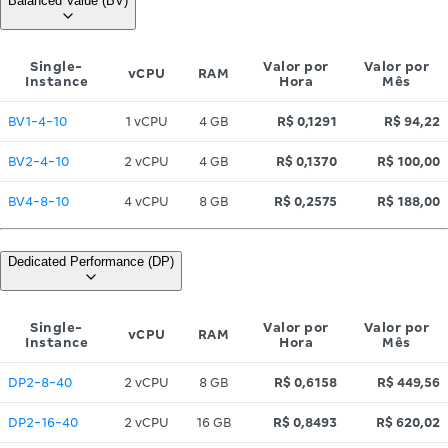
Balanced Value (BV)
Single-
Valor por
Valor por
vCPU
RAM
Instance
Hora
Mês
BV1-4-10
1 vCPU
4 GB
R$ 0,1291
R$ 94,22
BV2-4-10
2 vCPU
4 GB
R$ 0,1370
R$ 100,00
BV4-8-10
4 vCPU
8 GB
R$ 0,2575
R$ 188,00
Dedicated Performance (DP)
Single-
Valor por
Valor por
vCPU
RAM
Instance
Hora
Mês
DP2-8-40
2 vCPU
8 GB
R$ 0,6158
R$ 449,56
DP2-16-40
2 vCPU
16 GB
R$ 0,8493
R$ 620,02