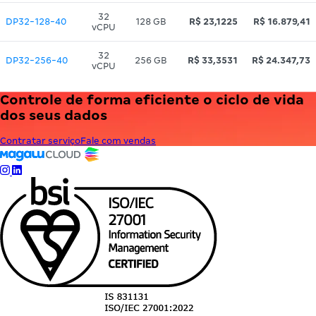
32
DP32-128-40
128 GB
R$ 23,1225
R$ 16.879,41
vCPU
32
DP32-256-40
256 GB
R$ 33,3531
R$ 24.347,73
vCPU
Controle de forma eficiente o ciclo de vida
dos seus dados
Contratar serviço
Fale com vendas