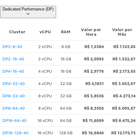
Dedicated Performance (DP)
Valor por
Valor por
Cluster
vCPU
RAM
Hora
Mês
DP2-8-40
2 vCPU
8 GB
R$ 1,5384
R$ 1.123,05
DP2-16-40
2 vCPU
16 GB
R$ 2,0995
R$ 1.532,67
DP4-16-40
4 vCPU
16 GB
R$ 2,9776
R$ 2.173,65
DP4-32-40
4 vCPU
32 GB
R$ 4,1831
R$ 3.053,67
DP8-32-40
8 vCPU
32 GB
R$ 5,8536
R$ 4.273,14
DP8-64-40
8 vCPU
64 GB
R$ 8,3502
R$ 6.095,67
DP16-64-40
16 vCPU
64 GB
R$ 11,6099
R$ 8.475,24
DP16-128-40
16 vCPU
128 GB
R$ 16,6846
R$ 12.179,73