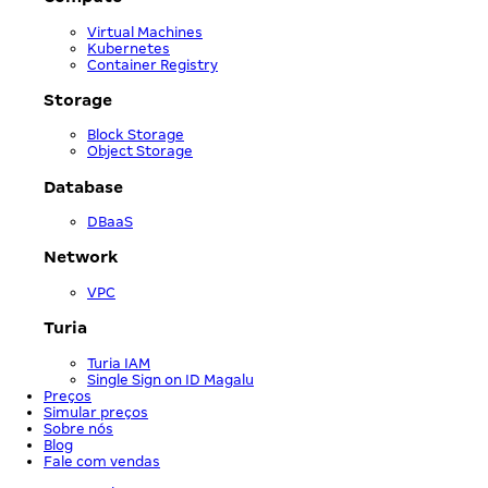
Virtual Machines
Kubernetes
Container Registry
Storage
Block Storage
Object Storage
Database
DBaaS
Network
VPC
Turia
Turia IAM
Single Sign on ID Magalu
Preços
Simular preços
Sobre nós
Blog
Fale com vendas