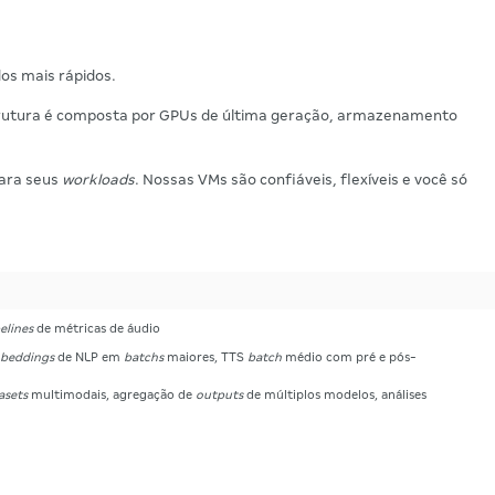
dos mais rápidos.
strutura é composta por GPUs de última geração, armazenamento
para seus
workloads
. Nossas VMs são confiáveis, flexíveis e você só
elines
de métricas de áudio
beddings
de NLP em
batchs
maiores, TTS
batch
médio com pré e pós-
asets
multimodais, agregação de
outputs
de múltiplos modelos, análises