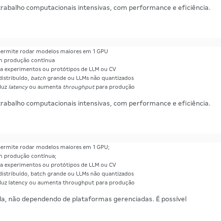
trabalho computacionais intensivas, com performance e eficiência.
permite rodar modelos maiores em 1 GPU
om produção contínua
a experimentos ou protótipos de LLM ou CV
istribuído,
batch
grande ou LLMs não quantizados
duz
latency
ou aumenta
throughput
para produção
 trabalho computacionais intensivas, com performance e eficiência.
permite rodar modelos maiores em 1 GPU;
m produção contínua;
a experimentos ou protótipos de LLM ou CV
istribuído, batch grande ou LLMs não quantizados
duz latency ou aumenta throughput para produção
da, não dependendo de plataformas gerenciadas. É possível