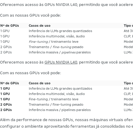
Oferecemos acesso às GPUs NVIDIA L40, permitindo que você aceler
Com as nossas GPUs você pode:
Nº de GPUs
Casos de uso
Tipo 
1 GPU
Inferência de LLMs grandes quantizados
Até 3
1 GPU
Inferência multimodal, visão, áudio
CLIP, 
1 GPU
Fine-tuning
/ treinamento leve
Model
2 GPUs
Treinamento /
fine-tuning
pesado
Model
2 GPUs
Inferência massiva /
pipelines
paralelos
LLMs
Oferecemos acesso às
GPUs NVIDIA L40
, permitindo que você aceler
Com as nossas GPUs você pode:
Nº de GPUs
Casos de uso
Tipo 
1 GPU
Inferência de LLMs grandes quantizados
Até 3
1 GPU
Inferência multimodal, visão, áudio
CLIP, 
1 GPU
Fine-tuning / treinamento leve
Model
2 GPUs
Treinamento / fine-tuning pesado
Model
2 GPUs
Inferência massiva / pipelines paralelos
LLMs 
Além da performance de nossas GPUs, nossas máquinas virtuais oferec
configurar o ambiente aproveitando ferramentas já consolidadas no 