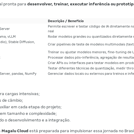
al pronta para
desenvolver, treinar, executar inferência ou prototipa
Descrição / Benefício
Permite escrever e testar código de IA diretamente n
Server
real
ama, vLLM
Rodar modelos grandes ou quantizados diretamente na
io), Stable Diffusion,
Criar pipelines de teste de modelos multimodais (te
Treinar ou ajustar modelos menores, fine-tuning de 
t
Processar dados pós-inferência, agregação de result
Criar APIs ou interfaces para testar modelos em pro
Testar diferentes técnicas de quantização, medir thr
 Server, pandas, NumPy
Gerenciar dados locais ou externos para treinos e infer
ra cargas intensivas;
s de câmbio;
uxiliar em cada etapa do projeto;
am em tamanho e complexidade;
ando o desenvolvimento e a integração.
a
Magalu Cloud
está preparada para impulsionar essa jornada no Brasi