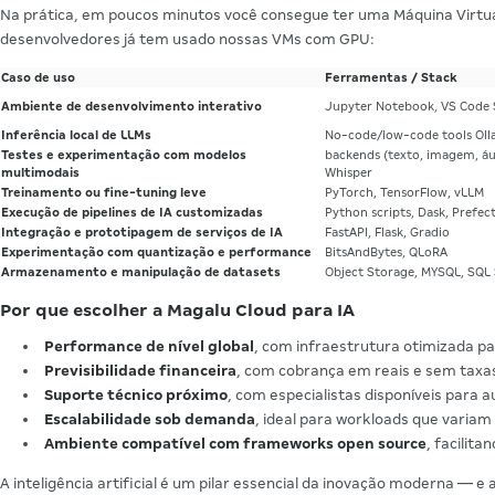
Na prática, em poucos minutos você consegue ter uma Máquina Virtu
desenvolvedores já tem usado nossas VMs com GPU:
Caso de uso
Ferramentas / Stack
Ambiente de desenvolvimento interativo
Jupyter Notebook, VS Code 
Inferência local de LLMs
No-code/low-code tools Oll
Testes e experimentação com modelos
backends (texto, imagem, áud
multimodais
Whisper
Treinamento ou fine-tuning leve
PyTorch, TensorFlow, vLLM
Execução de pipelines de IA customizadas
Python scripts, Dask, Prefec
Integração e prototipagem de serviços de IA
FastAPI, Flask, Gradio
Experimentação com quantização e performance
BitsAndBytes, QLoRA
Armazenamento e manipulação de datasets
Object Storage, MYSQL, SQL
Por que escolher a Magalu Cloud para IA
Performance de nível global
, com infraestrutura otimizada pa
Previsibilidade financeira
, com cobrança em reais e sem taxa
Suporte técnico próximo
, com especialistas disponíveis para a
Escalabilidade sob demanda
, ideal para workloads que vari
Ambiente compatível com frameworks open source
, facilit
A inteligência artificial é um pilar essencial da inovação moderna — e 