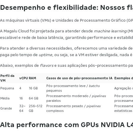
Desempenho e flexibilidade: Nossos fl
As máquinas virtuais (VMs) e Unidades de Processamento Gráfico (G
A Magalu Cloud foi projetada para atender desde
machine learning
(ML
escalável e rede de baixa latência, garantindo performance e estabili
Para atender a diversas necessidades, oferecemos uma variedade d
paga pelo tempo de
uptime
, ou seja, se a VM estiver desligada, nada 
Abaixo, exemplos de
flavors
e suas aplicações pós-processamento p
Perfil da
vCPU
RAM
Casos de uso de pós-processamento IA
Exemplos d
VM
Pós-processamento leve /
batchs
Pequena
4
16 GB
Agregação d
pequenos
Processamento moderado /
pipelines
Pós-proces
Média
16
64 GB
paralelos
processam
32–
256–512
Processamento pesado /
pipelines
Processamen
Grande
64
GB
complexos
estatística
Alta performance com GPUs NVIDIA L