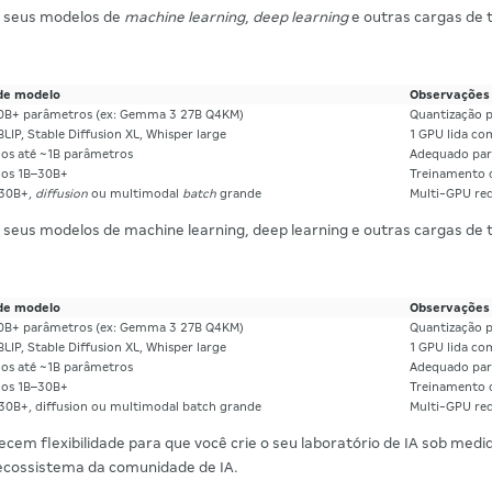
e seus modelos de
machine learning
,
deep learning
e outras cargas de 
de modelo
Observações
0B+ parâmetros (ex: Gemma 3 27B Q4KM)
Quantização 
BLIP, Stable Diffusion XL, Whisper large
1 GPU lida c
os até ~1B parâmetros
Adequado par
os 1B–30B+
Treinamento d
 30B+,
diffusion
ou multimodal
batch
grande
Multi-GPU re
e seus modelos de machine learning, deep learning e outras cargas de
de modelo
Observações
0B+ parâmetros (ex: Gemma 3 27B Q4KM)
Quantização 
BLIP, Stable Diffusion XL, Whisper large
1 GPU lida co
os até ~1B parâmetros
Adequado par
os 1B–30B+
Treinamento d
30B+, diffusion ou multimodal batch grande
Multi-GPU re
em flexibilidade para que você crie o seu laboratório de IA sob medi
ecossistema da comunidade de IA.