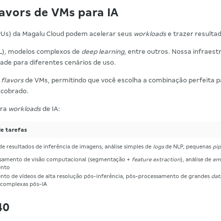
avors de VMs para IA
PUs) da Magalu Cloud podem acelerar seus
workloads
e trazer resulta
), modelos complexos de
deep learning
, entre outros. Nossa infrae
dade para diferentes cenários de uso.
e
flavors
de VMs, permitindo que você escolha a combinação perfeita 
é cobrado.
ara
workloads
de IA:
e tarefas
e resultados de inferência de imagens, análise simples de
logs
de NLP, pequenas
pip
samento de visão computacional (segmentação +
feature extraction
), análise de
em
ento
to de vídeos de alta resolução pós-inferência, pós-processamento de grandes
dat
s complexas pós-IA
40