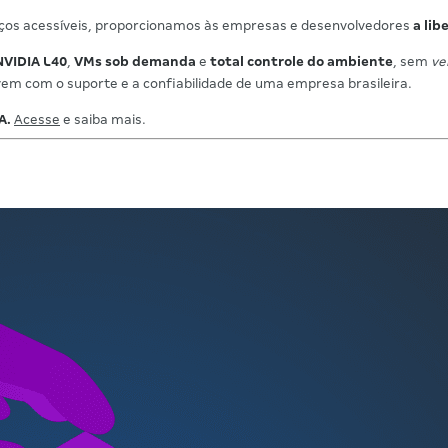
eços acessíveis, proporcionamos às empresas e desenvolvedores
a lib
VIDIA L40
,
VMs sob demanda
e
total controle do ambiente
, sem
ve
m com o suporte e a confiabilidade de uma empresa brasileira.
A.
Acesse
e saiba mais.