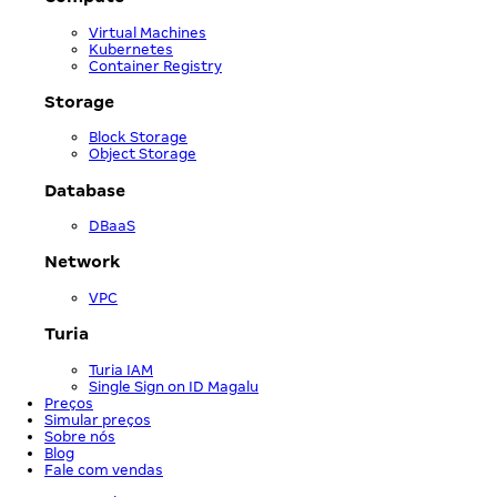
Virtual Machines
Kubernetes
Container Registry
Storage
Block Storage
Object Storage
Database
DBaaS
Network
VPC
Turia
Turia IAM
Single Sign on ID Magalu
Preços
Simular preços
Sobre nós
Blog
Fale com vendas