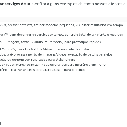
r serviços de IA.
Confira alguns exemplos de como nossos clientes e
a VM, acessar datasets, treinar modelos pequenos, visualizar resultados em tempo
 VM, sem depender de serviços externos, controle total do ambiente e recursos
xto → imagem, texto → áudio, multimodal) para protótipos rápidos
LLMs ou CV, usando a GPU da VM sem necessidade de cluster
ados, pré-processamento de imagens/vídeos, execução de batchs paralelos
dução ou demonstrar resultados para stakeholders
oughput e latency, otimizar modelos grandes para inferência em 1 GPU
ência, realizar análises, preparar datasets para pipelines
l.