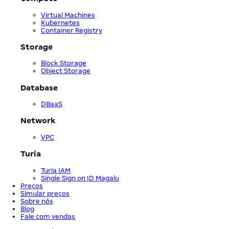
Virtual Machines
Kubernetes
Container Registry
Storage
Block Storage
Object Storage
Database
DBaaS
Network
VPC
Turia
Turia IAM
Single Sign on ID Magalu
Preços
Simular preços
Sobre nós
Blog
Fale com vendas