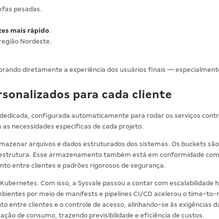
efas pesadas.
ezes mais rápido
.
região Nordeste.
rando diretamente a experiência dos usuários finais — especialmente
sonalizados para cada cliente
 dedicada, configurada automaticamente para rodar os serviços contr
 as necessidades específicas de cada projeto.
armazenar arquivos e dados estruturados dos sistemas. Os buckets sã
fraestrutura. Esse armazenamento também está em conformidade co
nto entre clientes e padrões rigorosos de segurança.
Kubernetes. Com isso, a Sysvale passou a contar com escalabilidade ho
mbientes por meio de manifests e pipelines CI/CD acelerou o time-to-
o entre clientes e o controle de acesso, alinhando-se às exigências 
zação de consumo, trazendo previsibilidade e eficiência de custos.