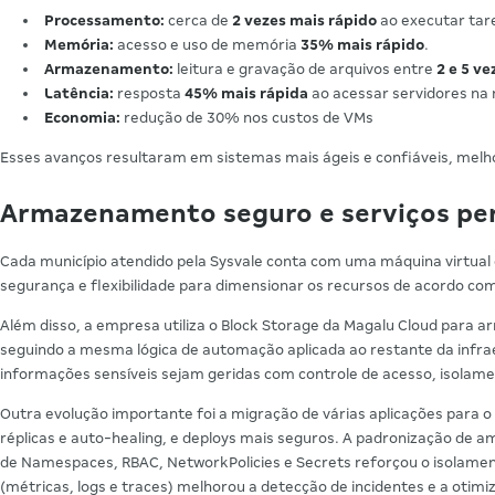
Processamento:
cerca de
2 vezes mais rápido
ao executar tar
Memória:
acesso e uso de memória
35% mais rápido
.
Armazenamento:
leitura e gravação de arquivos entre
2 e 5 v
Latência:
resposta
45% mais rápida
ao acessar servidores na 
Economia:
redução de 30% nos custos de VMs
Esses avanços resultaram em sistemas mais ágeis e confiáveis, melho
Armazenamento seguro e serviços per
Cada município atendido pela Sysvale conta com uma máquina virtual
segurança e flexibilidade para dimensionar os recursos de acordo com
Além disso, a empresa utiliza o Block Storage da Magalu Cloud para 
seguindo a mesma lógica de automação aplicada ao restante da in
informações sensíveis sejam geridas com controle de acesso, isolame
Outra evolução importante foi a migração de várias aplicações para o 
réplicas e auto-healing, e deploys mais seguros. A padronização de a
de Namespaces, RBAC, NetworkPolicies e Secrets reforçou o isolament
(métricas, logs e traces) melhorou a detecção de incidentes e a otimi