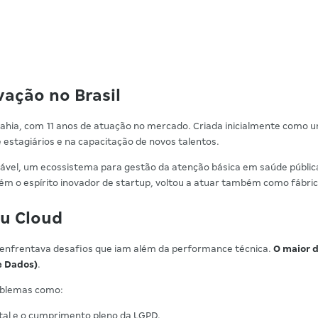
vação no Brasil
Bahia, com 11 anos de atuação no mercado. Criada inicialmente como 
estagiários e na capacitação de novos talentos.
udável, um ecossistema para gestão da atenção básica em saúde públic
 o espírito inovador de startup, voltou a atuar também como fábrica
lu Cloud
 enfrentava desafios que iam além da performance técnica.
O maior d
e Dados)
.
oblemas como:
gital e o cumprimento pleno da LGPD.