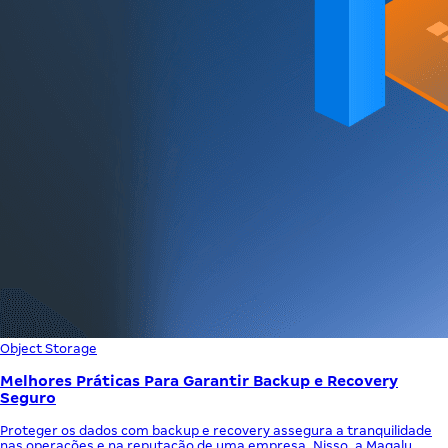
Object Storage
Melhores Práticas Para Garantir Backup e Recovery
Seguro
Proteger os dados com backup e recovery assegura a tranquilidade
nas operações e na reputação de uma empresa. Nisso, a Magalu