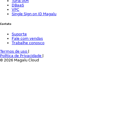
Turia IAM
DBaaS
VPC
Single Sign on ID Magalu
Contato
Suporte
Fale com vendas
Trabalhe conosco
Termos de uso
|
Política de Privacidade
|
© 2026 Magalu Cloud