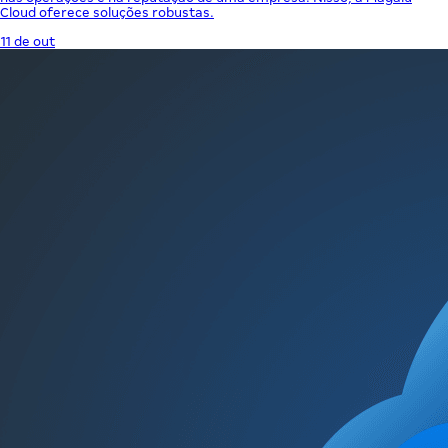
Cloud oferece soluções robustas.
11 de out